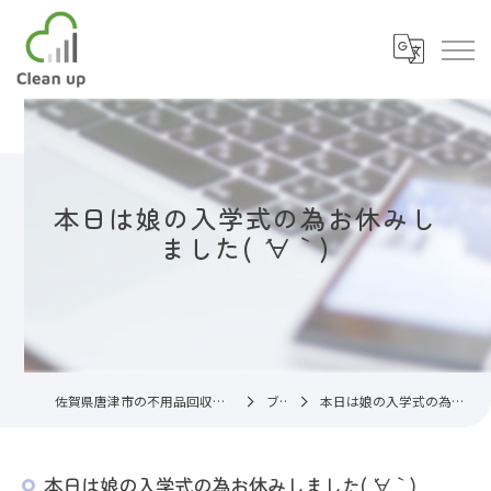
本日は娘の入学式の為お休みし
ました( ´∀｀)
佐賀県唐津市の不用品回収なら片付け代行サービスC.U
ブログ
本日は娘の入学式の為お休みしました( ´∀｀)
本日は娘の入学式の為お休みしました( ´∀｀)