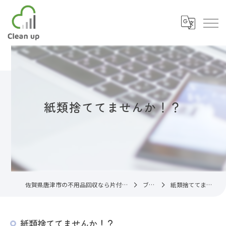
紙類捨ててませんか！？
佐賀県唐津市の不用品回収なら片付け代行サービスC.U
ブログ
紙類捨ててませんか！？
紙類捨ててませんか！？