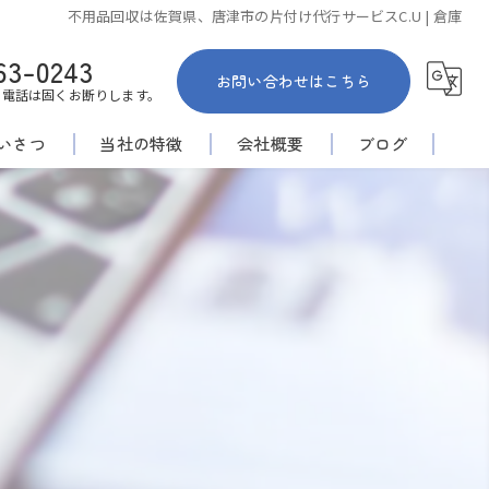
不用品回収は佐賀県、唐津市の片付け代行サービスC.U | 倉庫
63-0243
お問い合わせはこちら
お電話は固くお断りします。
いさつ
当社の特徴
会社概要
ブログ
佐賀市の不用品回収
コラム
家内整理
倉庫
空き家
安い