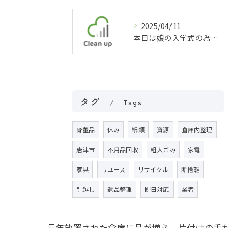
2025/04/11
本日は娘の入学式の為お休みしました( ´∀｀)
タグ
Tags
骨董品
休み
紙類
資源
倉庫内整理
唐津市
不用品回収
粗大ごみ
家電
家具
リユース
リサイクル
断捨離
引越し
遺品整理
即日対応
業者
長年放置された倉庫に品が増え、片付けの手