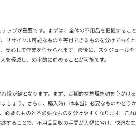
不用品回収をスピーディに行う方法
労力を節約する不用品回収の秘訣
楽に不用品回収を進めるテクニック
ステップが重要です。まずは、全体の不用品を把握するこ
で、リサイクル可能なものや寄付できるものを分けておくと
労力を大幅に減らす整理法
で、安心して作業を任せられます。最後に、スケジュールを
コツを押さえた不用品回収術
レスを軽減し、効率的に進めることが可能です。
疲れない不用品回収のコツ
効率アップの不用品仕分け法
労力を省く不用品回収の手法
の習慣が鍵となります。まず、定期的な整理整頓を心がけ
スッキリ生活へ導く不用品回収術
けましょう。さらに、購入時には本当に必要なものかどう
快適な生活を叶える不用品管理
で、必要なものと不必要なものを分けやすくなります。これ
スッキリした空間を作る方法
実践することで、不用品回収の手間が大幅に省け、快適な生
不用品回収で心地よい暮らしに