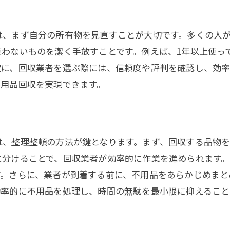
スマートな不用品回収のコツ
事前準備で差がつく片付け術
は、まず自分の所有物を見直すことが大切です。多くの人
効率的な不用品回収の流れ
使わないものを潔く手放すことです。例えば、1年以上使っ
失敗しない不用品回収のポイント
次に、回収業者を選ぶ際には、信頼度や評判を確認し、効
不用品回収を実現できます。
実践的な不用品回収ガイド
引越し後の不用品をスマートに処理
引越し後に出る不用品回収のコツ
スマートに片付ける不用品管理
は、整理整頓の方法が鍵となります。まず、回収する品物
に分けることで、回収業者が効率的に作業を進められます
引越し後の不用品を無駄なく回収
す。さらに、業者が到着する前に、不用品をあらかじめまと
不用品回収を効率化する秘訣
効率的に不用品を処理し、時間の無駄を最小限に抑えること
引越し後の整理整頓のポイント
不用品回収の手間を減らす工夫