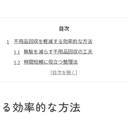
目次
不用品回収を軽減する効率的な方法
無駄を減らす不用品回収の工夫
時間短縮に役立つ整理法
効率を上げる仕分けテクニック
不用品回収を簡単にする準備
効果的な不用品回収のステップ
する効率的な方法
手間を省く不用品管理の秘訣
賢く不用品回収を進めるための指南
計画的に不用品回収を進める方法