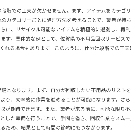
生活空間を整える不用品回収のコツ
の段階での工夫が欠かせません。まず、アイテムをカテゴ
快適な空間を作る不用品回収術
れのカテゴリーごとに処理方法を考えることで、業者が持
不用品回収で空間に余裕を持たせる方法
さらに、リサイクル可能なアイテムを積極的に選別し、再利
住まいを整える不用品管理のポイント
きます。具体的な例として、佐賀県の不用品回収サービスで
効率的な空間整理のための手順
てくれる場合もあります。このように、仕分け段階での工夫
不用品回収で空間を有効活用
整った生活空間の秘訣
不用品回収を簡単にするステップ
手間を省く不用品回収の手順
が鍵となります。まず、自分が回収したい不用品のリスト
簡単に進める不用品整理法
により、効率的に作業を進めることが可能になります。さら
初めてでも安心の不用品回収方法
回収が期待できます。また、業者が来る前に、可能な限り不
不用品回収の流れをスムーズにするコツ
りとした準備を行うことで、手間を省き、回収作業をスムー
れるため、結果として時間の節約にもつながります。
効率的な不用品回収の基本