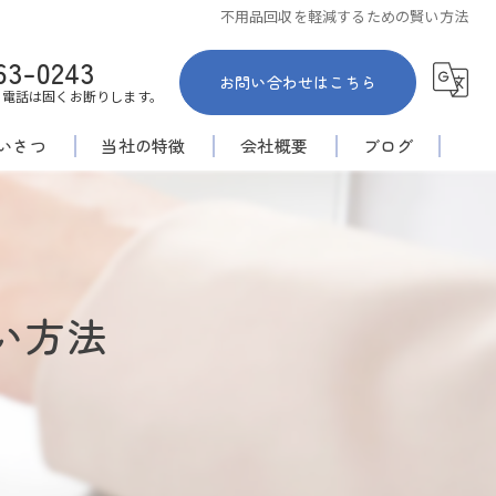
不用品回収を軽減するための賢い方法
63-0243
お問い合わせはこちら
お電話は固くお断りします。
いさつ
当社の特徴
会社概要
ブログ
佐賀市の不用品回収
コラム
家内整理
い方法
倉庫
空き家
安い