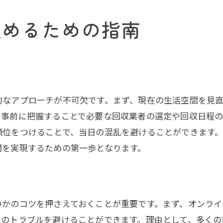
簡単にできる不用品整理術
進めるための指南
生活を豊かにする不用品回収
不用品回収でスッキリ暮らす
時間を節約する不用品回収の実践法
時間短縮の不用品処理テクニック
効率的な不用品回収で時間を節約
的なアプローチが不可欠です。まず、現在の生活空間を見
スピーディに片付ける不用品整理法
、事前に把握することで必要な回収業者の選定や回収日程の
短時間でできる不用品回収法
順位をつけることで、当日の混乱を避けることができます
不用品回収で時短を実現する方法
間を実現するための第一歩となります。
時間を活用する不用品管理の技
つかのコツを押さえておくことが重要です。まず、オンラ
日のトラブルを避けることができます。理由として、多くの