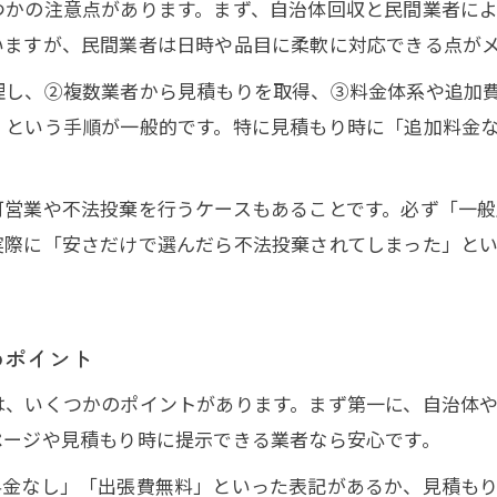
つかの注意点があります。まず、自治体回収と民間業者に
ソファや冷蔵庫の不用品回収で気をつけたい点
いますが、民間業者は日時や品目に柔軟に対応できる点が
不要になった電子レンジの処分手順と回収依頼
理し、②複数業者から見積もりを取得、③料金体系や追加
搬出作業が安心な不用品回収サービスの選び方
、という手順が一般的です。特に見積もり時に「追加料金
自治体回収日との違いを徹底比較
不用品回収と自治体回収日の違いをわかりやすく解
可営業や不法投棄を行うケースもあることです。必ず「一
唐津市の粗大ゴミ回収日と不用品回収の使い分け方
実際に「安さだけで選んだら不法投棄されてしまった」と
持ち込み処分と不用品回収サービスのメリット比較
資源物回収日では処分できない品目の対応策
めポイント
不用品回収なら即日片付けが可能な理由とは
ゴミ分別や料金の不安を解消するポイント
は、いくつかのポイントがあります。まず第一に、自治体
ページや見積もり時に提示できる業者なら安心です。
不用品回収でよくある料金トラブルの回避法
ゴミ分別不要の不用品回収サービスの魅力
料金なし」「出張費無料」といった表記があるか、見積も