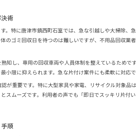
優良な不用品回収業者の特徴と口コミ活用術
唐津市で安心して頼める不用品回収の基準
解決術
不用品回収でトラブル防止のポイントを解説
ます。特に唐津市鎮西町石室では、急な引越しや大掃除、
古物商許可証を確認する大切さと選び方
治体のゴミ回収日を待つのは難しいですが、不用品回収業
不要品を手間なく処分する方法を解説
分別不要で手間なしの不用品回収サービス活用法
を熟知し、専用の回収車両や人員体制を整えているためで
家具や家電の不用品回収を効率化する準備ポイント
を最小限に抑えられます。急な片付け案件にも柔軟に対応
不用品回収で持ち込み不要の処分方法とは
確認が重要です。特に大型家具や家電、リサイクル対象品
不要品をまとめて依頼するメリットと注意事項
くとスムーズです。利用者の声でも「即日でスッキリ片付
引越し時の不用品回収をスムーズに進めるコツ
重い家具や家電の回収もスムーズに完了
重い不用品回収でスタッフ搬出が役立つ理由
と手順
大型家具・家電の不用品回収を安全に依頼する方法