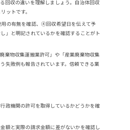
よる回収の違いを理解しましょう。自治体回収
メリットです。
費用の有無を確認、④回収希望日を伝えて予
なし」と明記されているかを確認することがト
説
般廃棄物収集運搬業許可」や「産業廃棄物収集
いう失敗例も報告されています。信頼できる業
や行政機関の許可を取得しているかどうかを確
り金額と実際の請求金額に差がないかを確認し