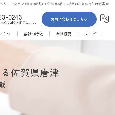
収ソリューションで即日解決する佐賀県唐津市鎮西町石室の片付け新常識
63-0243
お問い合わせはこちら
お電話は固くお断りします。
いさつ
当社の特徴
会社概要
ブログ
佐賀市の不用品回収
コラム
家内整理
する佐賀県唐津
倉庫
識
空き家
安い