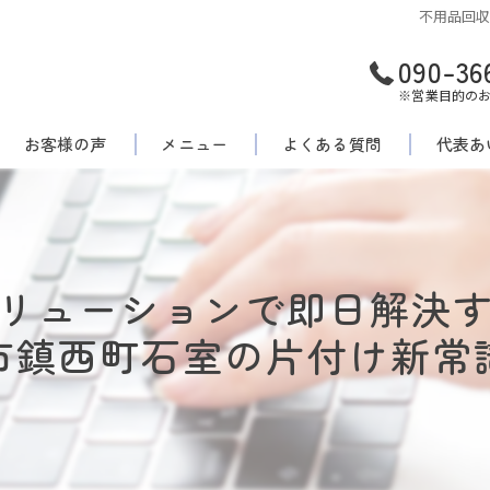
不用品回
090-36
※営業目的の
お客様の声
メニュー
よくある質問
代表あ
リューションで即日解決
市鎮西町石室の片付け新常