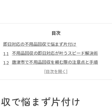
目次
即日対応の不用品回収で悩まず片付け
不用品回収の即日対応が叶うスピード解決術
唐津市で不用品回収を頼む際の注意点と手順
不用品回収業者選びで失敗しない見極めポイント
不要品を最短で片付ける回収サービスの使い方
唐津市のゴミ回収日と不用品回収の違いを知る
回収で悩まず片付け
安心できる業者選びが叶う新常識
不用品回収業者の信頼性を見分ける方法