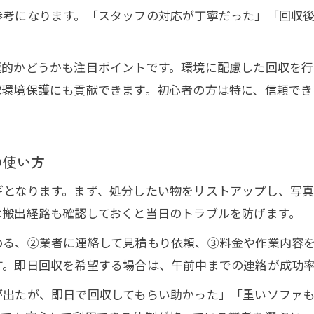
唐津市の粗大ゴミ料金と不用品回収の違い
参考になります。「スタッフの対応が丁寧だった」「回収
見積もり無料で安心な不用品回収の選び方
不用品回収の料金が追加されるケースと対策
極的かどうかも注目ポイントです。環境に配慮した回収を行
球環境保護にも貢献できます。初心者の方は特に、信頼でき
の使い方
ギとなります。まず、処分したい物をリストアップし、写
は搬出経路も確認しておくと当日のトラブルを防げます。
める、②業者に連絡して見積もり依頼、③料金や作業内容
す。即日回収を希望する場合は、午前中までの連絡が成功
が出たが、即日で回収してもらい助かった」「重いソファ