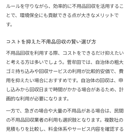
ルールを守りながら、効率的に不用品回収を活用するこ
古着を無料で寄付できる施設の選び方
とで、環境保全にも貢献できる点が大きなメリットで
不用品回収と寄付で地域に貢献する方法
す。
費用をかけずに不用品回収を依頼する工夫
菅牟田で持続可能なリサイクル活動を始めよう
コストを抑えた不用品回収の賢い選び方
不用品回収を通じた地域リサイクルの始め
不用品回収を利用する際、コストをできるだけ抑えたい
方
と考える方は多いでしょう。菅牟田では、自治体の粗大
持続可能なリサイクル活動の実践ポイント
ゴミ持ち込みや回収サービスの利用が比較的安価で、費
不用品回収で地域環境を守る新習慣とは
用を抑えたい場合におすすめです。自治体の回収は、申
古着や家電も対象の不用品回収を活用する
し込みから回収日まで時間がかかる場合があるため、計
画的な利用が必要になります。
リサイクル活動に役立つ不用品回収の仕組
み
一方で、急ぎの場合や大量の不用品がある場合は、民間
地域環境を守る不用品回収の正しい手順まとめ
の不用品回収業者の利用も選択肢となります。複数社の
不用品回収で地域環境を守る正しい方法
見積もりを比較し、料金体系やサービス内容を確認する