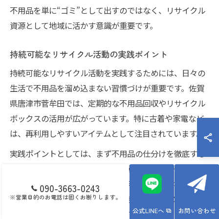
不用品を単に“ゴミ”として出すのではなく、リサイクル
資源として地域に活かす意識が重要です。
持続可能なリサイクル活動の実践ポイント
持続可能なリサイクル活動を実践するためには、日々の
生活で不用品を溜め込まない習慣づけが重要です。佐賀
県唐津市菅牟田では、定期的な不用品回収やリサイクル
ボックスの活用が広がっています。特に古着や家電など
は、再利用しやすいアイテムとして注目されています。
実践ポイントとしては、まず不用品の仕分けを徹底する
こと、そして寄付やリサイクルに回せるものと一般ごみ
に分けることが挙げられます。例えば、着なくなった服
090-3663-0243
※営業目的のお電話は固くお断りします。
は「古着 回収ボックス 唐津」に持参することで、地域の
公式LINEへ
お問い合わせ
福祉団体やリサイクル業者によって再活用されます。