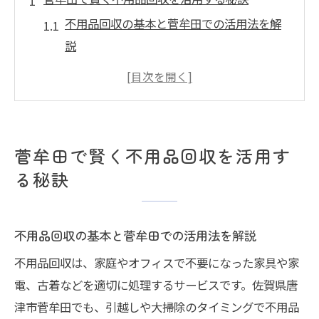
不用品回収の基本と菅牟田での活用法を解
説
コストを抑えた不用品回収の賢い選び方
不用品回収と地域リサイクルの結びつき
無料で利用できる不用品回収サービスの探
し方
菅牟田で賢く不用品回収を活用す
持ち込みと回収のどちらが便利か比較検討
る秘訣
古着回収ボックスの便利な使い方と注意点
不用品回収と古着回収ボックスの上手な使
不用品回収の基本と菅牟田での活用法を解説
い方
不用品回収は、家庭やオフィスで不要になった家具や家
古着回収ボックス利用時の注意点とマナー
電、古着などを適切に処理するサービスです。佐賀県唐
古着を不用品回収へ出す際の分別ポイント
津市菅牟田でも、引越しや大掃除のタイミングで不用品
唐津市の古着回収ボックス最新情報まとめ