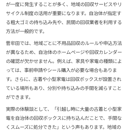
が一度に発生することが多く、地域の回収サービスやリ
回収ボックスでの不用品回収が支持される
サイクル制度の活用が重要になります。自治体が指定す
理由
る粗大ゴミの持ち込み先や、民間の回収業者を利用する
ワクチン情報と不用品処分の最新事情を解説
方法が一般的です。
ワクチン事情と不用品回収の意外な関係性
菅牟田では、地域ごとに不用品回収のルールや申込方法
不用品回収と健康管理を両立するポイント
が異なるため、自治体のホームページや回収カレンダー
安心して不用品回収を依頼するための知識
の確認が欠かせません。例えば、家具や家電の種類によ
ワクチン接種後の不用品処分で気をつける
っては、事前申請やシール購入が必要な場合もありま
点
す。さらに、古着や小型家電は回収ボックスが設置され
不用品回収に役立つ最新ワクチン情報の活
ている場所もあり、分別や持ち込みの手間を減らすこと
用術
ができます。
無料で始める不用品回収と寄付の方法とは
実際の体験談として、「引越し時に大量の古着と小型家
無料の不用品回収サービスを活用するコツ
電を自治体の回収ボックスに持ち込んだことで、手間な
不用品回収と寄付を同時に叶える方法
くスムーズに処分できた」という声もあります。地域の