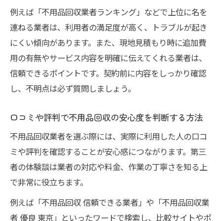
業者
例えば「不用品回収業者ランキング」などで上位に名を
連ねる業者は、利用者の満足度が高く、トラブルが起き
信頼できる不用品回収業者の口コミ活用法
にくい傾向があります。また、現地見積もり時に追加費
回収サービス内容で差がつく不用品回収業
用の有無やサービス内容を明確に伝えてくれる業者は、
者選び
信頼できるポイントです。契約前に内容をしっかり確認
トラブルを防ぐ不用品回収比較ポイント
し、不明点は必ず質問しましょう。
不用品回収で追加料金トラブルを防ぐ事前
確認
口コミや評判で不用品回収の安心度を判断する方法
相場や見積もり比較で賢く不用品回収業者
不用品回収業者を選ぶ際には、実際に利用した人の口コ
選び
ミや評判を確認することが安心感につながります。第三
悪質な不用品回収事例から学ぶ注意ポイン
者の体験談は業者の対応や料金、作業の丁寧さを知る上
ト
で非常に役立ちます。
契約前に確認すべき不用品回収の重要項目
例えば「不用品回収 信頼できる業者」や「不用品回収業
不用品回収のサービス範囲と料金比較のコ
者 優良 東京」といったワードで検索し、比較サイトやポ