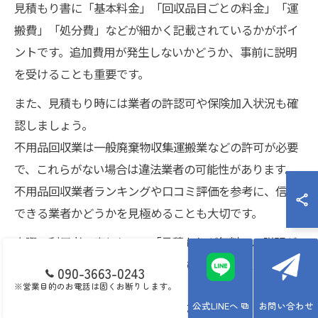
見積もり書に「基本料金」「回収品目ごとの料金」「運
搬費」「処分費」などが細かく記載されているかがポイ
ントです。追加費用が発生しないかどうか、事前に説明
を受けることも重要です。
また、見積もり時には業者の許認可や保険加入状況も確
認しましょう。
不用品回収業は一般廃棄物収集運搬業などの許可が必要
で、これらがない場合は違法業者の可能性があります。
不用品回収業者ランキングや口コミ評価を参考に、信頼
できる業者かどうかを見極めることも大切です。
実際の利用者の声として、「見積もりが無料で、説明が
丁寧だったので安心して依頼できた」という意見も多く
090-3663-0243
見られます。
※営業目的のお電話は固くお断りします。
公式LINEへ
お問い合わせ
特に初めて依頼する方や高齢者の方は、複数社から見積