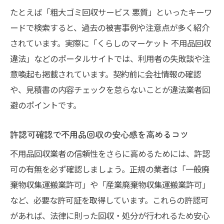
たとえば「粗大ゴミ回収サービス 悪質」といったキーワ
相場より安い不用品回収の落とし穴と注意
ードで検索すると、過去の被害事例や注意点が多く紹介
点
されています。実際に「くらしのマーケット 不用品回収
見積もり無料の不用品回収業者は本当に安
違法」などのポータルサイトでは、利用者の失敗談や注
全か
意喚起も掲載されています。契約前に会社情報の確認
不用品回収の料金相場を知って賢く依頼す
や、見積書の内容チェックを怠らないことが違法業者回
る方法
避のポイントです。
追加料金なしの不用品回収業者の見極め方
悪質業者を避けて納得の回収を実現する方法
許認可確認で不用品回収の安心感を高めるコツ
悪質な不用品回収業者の手口と見分け方を
不用品回収業者の信頼性をさらに高めるためには、許認
解説
可の有無を必ず確認しましょう。正規の業者は「一般廃
不用品回収で後悔しない業者選びの鉄則
棄物収集運搬業許可」や「産業廃棄物収集運搬業許可」
詐欺やトラブルを避ける不用品回収のコツ
など、必要な許可証を取得しています。これらの許認可
があれば、法律に則った回収・処分が行われるため安心
不用品回収の安全な依頼方法を具体的に紹