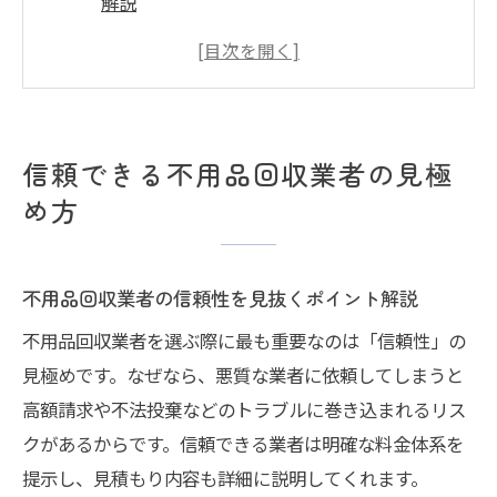
解説
口コミや評判で不用品回収の安心度を判断
する方法
不用品回収で違法業者を避けるチェックリ
スト
信頼できる不用品回収業者の見極
許認可確認で不用品回収の安心感を高める
め方
コツ
優良な不用品回収業者選びの基本的な流れ
不用品回収業者の信頼性を見抜くポイント解説
優良な不用品回収業者を選ぶコツ
不用品回収業者選びで重要な比較ポイント
不用品回収業者を選ぶ際に最も重要なのは「信頼性」の
とは
見極めです。なぜなら、悪質な業者に依頼してしまうと
高額請求や不法投棄などのトラブルに巻き込まれるリス
料金体系が明瞭な不用品回収業者の見極め
クがあるからです。信頼できる業者は明確な料金体系を
方
提示し、見積もり内容も詳細に説明してくれます。
即日対応や無料見積もりで選ぶ不用品回収