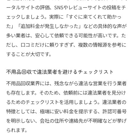
ツ
ータルサイトの評価、SNSやレビューサイトの投稿をチ
安心して依頼できる回収サービスの条件
ェックしましょう。実際に「すぐに来てくれて助かっ
不用品回収サービスに安心感を求めるチェ
た」「追加料金が発生しなかった」などの具体的な声が
ック項目
多い業者は、安心して依頼できる可能性が高いです。た
女性スタッフ対応可能な不用品回収業者の
だし、口コミだけに頼りすぎず、複数の情報源を参考に
魅力
することが大切です。
不用品回収で即日対応が選ばれる理由
不用品回収で違法業者を避けるチェックリスト
無料見積もり対応の不用品回収サービスを
選ぶ基準
不用品回収業界には、残念ながら違法な営業を行う業者
も存在します。そのため、依頼前には違法業者を見分け
口コミ高評価の不用品回収業者に共通する
るためのチェックリストを活用しましょう。違法業者の
特徴
特徴としては、極端に安い料金を提示する、許認可番号
見積もりや相場から判断する安全な不用品回収
を明示しない、会社の住所や連絡先が不明確などが挙げ
不用品回収の見積もりで比較すべきポイン
られます。
ト