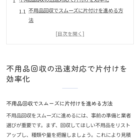
不用品回収でスムーズに片付けを進める方
法
迅速対応の不用品回収が選ばれる理由とは
忙しい方に最適な不用品回収の活用術
効率的な片付けを叶える不用品回収のコツ
不用品回収の迅速対応と手間削減の関係性
不用品回収の迅速対応で片付けを
急ぎの不用品回収も安心の進め方
効率化
急な不用品回収依頼を成功させる準備とは
不用品回収で急いでも安心な手続きの流れ
不用品回収でスムーズに片付けを進める方法
急ぎの引越し時に役立つ不用品回収の活用
不用品回収をスムーズに進めるには、事前の準備と業者
法
選びが重要です。まず、回収してほしい不用品をリスト
トラブルを防ぐための不用品回収ポイント
アップし、種類や量を把握しましょう。これにより見積
安心して任せられる不用品回収業者の特徴