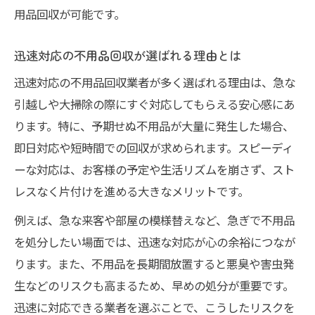
用品回収が可能です。
追加費用発生を防ぐ不用品回収のポイント
迅速な不用品回収でもトラブルを避ける方
迅速対応の不用品回収が選ばれる理由とは
法
迅速対応の不用品回収業者が多く選ばれる理由は、急な
トラブルを避けるための不用品回収活用術
引越しや大掃除の際にすぐ対応してもらえる安心感にあ
不用品回収でよくあるトラブルと対策方法
ります。特に、予期せぬ不用品が大量に発生した場合、
安心して依頼できる不用品回収の進め方
即日対応や短時間での回収が求められます。スピーディ
契約前に確認したい不用品回収の注意事項
ーな対応は、お客様の予定や生活リズムを崩さず、スト
悪質な不用品回収業者を見抜くポイント
レスなく片付けを進める大きなメリットです。
不用品回収利用時のトラブル事例と防止策
例えば、急な来客や部屋の模様替えなど、急ぎで不用品
信頼できる迅速対応の業者を見極めるには
を処分したい場面では、迅速な対応が心の余裕につなが
信頼性の高い不用品回収業者の特徴とは
ります。また、不用品を長期間放置すると悪臭や害虫発
生などのリスクも高まるため、早めの処分が重要です。
不用品回収の口コミや評判のチェック方法
迅速に対応できる業者を選ぶことで、こうしたリスクを
実際の対応で差が出る不用品回収業者の選