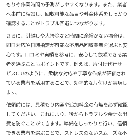
もりや作業時間の予測がしやすくなります。また、業者
不用品回収業者選びに迷った時の指針
へ事前に相談し、回収可能な品目や料金体系をしっかり
信頼できる不用品回収業者の見極め方
確認することがトラブル回避につながります。
不用品回収業者選びで重視したい基準
さらに、引越しや大掃除など時間に余裕がない場合は、
口コミや評判を活用した業者選定の方法
即日対応や日時指定が可能な不用品回収業者を選ぶと安
悪質な不用品回収業者を避けるための注意
心です。口コミや実績を参考に、安心して依頼できる業
点
者を選ぶこともポイントです。例えば、片付け代行サー
不用品回収業者の比較で見るべきポイント
ビスC.Uのように、柔軟な対応や丁寧な作業が評価され
ている業者を活用することで、効率的な片付けが実現し
回収の早さを重視するなら押さえたい注意点
ます。
不用品回収の迅速対応で確認すべき事前準
備
依頼前には、見積もり内容や追加料金の有無を必ず確認
急ぎの不用品回収利用時に注意したい落と
してください。これにより、後からトラブルや余計な出
し穴
費を防ぐことができます。準備をしっかりと行い、信頼
できる業者を選ぶことで、ストレスのないスムーズな不
料金体系が明確な不用品回収業者の選び方