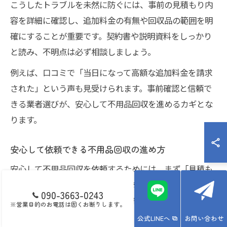
こうしたトラブルを未然に防ぐには、事前の見積もり内
容を詳細に確認し、追加料金の有無や回収品の範囲を明
確にすることが重要です。契約書や説明資料をしっかり
と読み、不明点は必ず相談しましょう。
例えば、口コミで「当日になって高額な追加料金を請求
された」という声も見受けられます。事前確認と信頼で
きる業者選びが、安心して不用品回収を進めるカギとな
ります。
安心して依頼できる不用品回収の進め方
安心して不用品回収を依頼するためには、まず「見積も
りの明確さ」と「迅速な対応力」を重視しましょう。現
090-3663-0243
地見積もりや電話・メールでの詳細な説明がある業者は
※営業目的のお電話は固くお断りします。
信頼度が高い傾向にあります。
公式LINEへ
お問い合わせ