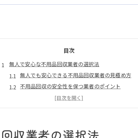
目次
無人で安心な不用品回収業者の選択法
無人でも安心できる不用品回収業者の見極め方
不用品回収の安全性を保つ業者のポイント
トラブル回避に向けた無人回収業者選びの基準
口コミや評判で信頼できる不用品回収を探す方法
不用品回収のセーフティ面を重視した選択術
品回収業者の選択法
トラブル回避に役立つ無人回収の基礎知識