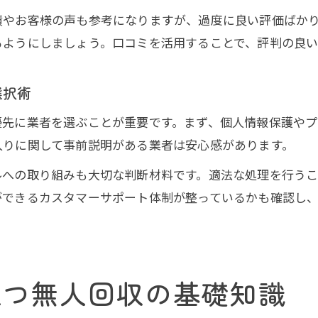
トラブルを防ぐための業者選びの基準
績やお客様の声も参考になりますが、過度に良い評価ばか
無人回収で不法投棄や高額請求を防ぐコツ
るようにしましょう。口コミを活用することで、評判の良
無料回収の条件や安全確認ポイントを解説
不用品回収の前に知っておきたい注意事項
選択術
優先に業者を選ぶことが重要です。まず、個人情報保護や
入りに関して事前説明がある業者は安心感があります。
ルへの取り組みも大切な判断材料です。適法な処理を行う
ができるカスタマーサポート体制が整っているかも確認し
立つ無人回収の基礎知識