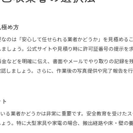
無人で不用品回収を依頼する際の注意点
不用品回収における無人対応の基本的な流れ
よくある無人回収トラブルと対策方法
見極め方
無料の不用品回収に潜むリスクを理解する
要なのは「安心して任せられる業者かどうか」を見極める
無人回収で安心を得るための基礎知識
しましょう。公式サイトや見積り時に許可証番号の提示を
安全な不用品回収を無人で成功させる秘訣
料金などを明確に伝え、書面やメールでやり取りの記録を
無人で安全に不用品回収を進めるためのコツ
確認しましょう。さらに、作業後の写真提供や完了報告を行
信頼できる不用品回収業者とのやり取り方法
不用品回収における事前準備のポイント
回収後の不法投棄を防ぐための確認事項
ント
無料や適正価格での回収を成功させる秘訣
ている業者かどうかは非常に重要です。安全教育を受けたス
無人対応なら不用品回収も手軽に依頼可能
しょう。特に大型家具や家電の場合、搬出経路や床・壁の
無人対応の不用品回収で手間を減らす方法