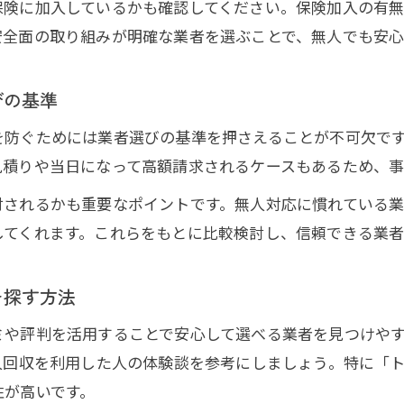
保険に加入しているかも確認してください。保険加入の有
オンラインで不用品回収を依頼する流れ
安全面の取り組みが明確な業者を選ぶことで、無人でも安心
不用品回収を無人でスムーズに進める秘訣
忙しい方にもおすすめの無人回収サービス
びの基準
手軽さと安全性が両立する不用品回収の選び方
を防ぐためには業者選びの基準を押さえることが不可欠で
信頼できる無人の不用品回収とは何か
見積りや当日になって高額請求されるケースもあるため、事
信頼性が高い不用品回収業者の特徴とは
付されるかも重要なポイントです。無人対応に慣れている
許可証や実績で選ぶ不用品回収の安心感
してくれます。これらをもとに比較検討し、信頼できる業
悪質業者を避けるための見極めポイント
口コミや評価から見る不用品回収業者の信頼度
を探す方法
安全性を重視した無人回収のポイント
ミや評判を活用することで安心して選べる業者を見つけや
業者の見極めで差がつく無人回収の安全性
人回収を利用した人の体験談を参考にしましょう。特に「
無人で安全な不用品回収業者の見分け方
性が高いです。