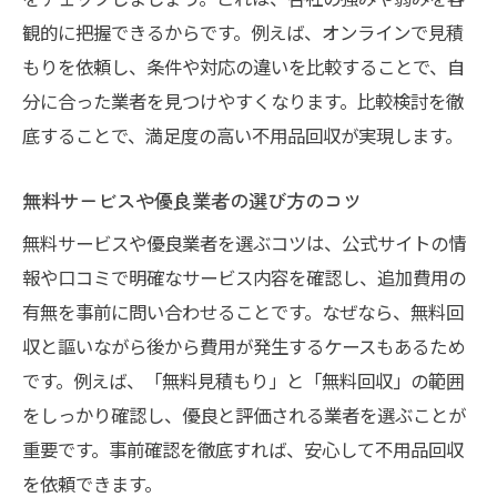
不用品回収で追加料金トラブルを防ぐ方法
観的に把握できるからです。例えば、オンラインで見積
危険な不用品回収業者を見分けるサイン
もりを依頼し、条件や対応の違いを比較することで、自
不用品回収利用時の注意点と対策を解説
分に合った業者を見つけやすくなります。比較検討を徹
底することで、満足度の高い不用品回収が実現します。
港区の粗大ゴミと不用品回収の違いを知る
港区の粗大ゴミと不用品回収の使い分け方
無料サービスや優良業者の選び方のコツ
不用品回収と粗大ゴミ処分の違いを徹底解
無料サービスや優良業者を選ぶコツは、公式サイトの情
説
報や口コミで明確なサービス内容を確認し、追加費用の
不用品回収が便利なケースと粗大ゴミの特
有無を事前に問い合わせることです。なぜなら、無料回
徴
収と謳いながら後から費用が発生するケースもあるため
無料と有料の不用品回収サービス比較
です。例えば、「無料見積もり」と「無料回収」の範囲
不用品回収と粗大ゴミの処理方法の選び方
をしっかり確認し、優良と評価される業者を選ぶことが
港区で最適な不用品回収の利用タイミング
重要です。事前確認を徹底すれば、安心して不用品回収
優良な不用品回収業者を東京で見つける方法
を依頼できます。