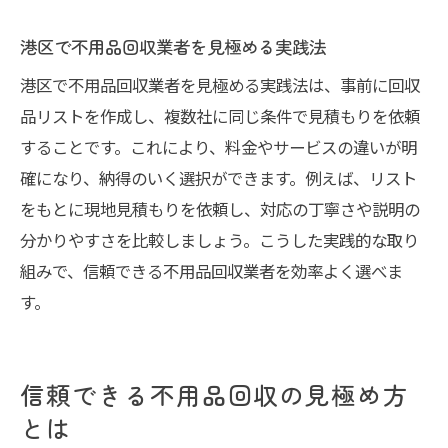
不用品回収で優良業者を見つけるポイント
港区で不用品回収業者を見極める実践法
東京で信頼できる不用品回収業者選び方
港区で不用品回収業者を見極める実践法は、事前に回収
口コミと評判を活かした不用品回収探し
品リストを作成し、複数社に同じ条件で見積もりを依頼
不用品回収業者の優良判定ポイント解説
することです。これにより、料金やサービスの違いが明
東京でおすすめの不用品回収活用法
確になり、納得のいく選択ができます。例えば、リスト
不用品回収の見積もり比較で納得業者選定
をもとに現地見積もりを依頼し、対応の丁寧さや説明の
分かりやすさを比較しましょう。こうした実践的な取り
組みで、信頼できる不用品回収業者を効率よく選べま
す。
信頼できる不用品回収の見極め方
とは