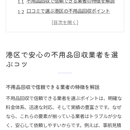
不用品回収で信頼できる業者の特徴を解説
口コミで選ぶ港区の不用品回収ポイント
不用品回収を安心して任せるための基準
港区でおすすめの不用品回収業者比較方法
無料サービスや優良業者の選び方のコツ
港区で不用品回収業者を見極める実践法
港区で安心の不用品回収業者を選
信頼できる不用品回収の見極め方とは
ぶコツ
不用品回収の信頼性を確かめる重要なポイ
ント
不用品回収で信頼できる業者の特徴を解説
口コミから見た信頼できる不用品回収業者
不用品回収で信頼できる業者を選ぶポイントは、明確な
港区で安心できる不用品回収の選択基準
料金体系、迅速な対応、そして実績の豊富さです。なぜ
無料見積もりが信頼の証となる理由を紹介
なら、これらの要素が揃っている業者はトラブルが少な
信頼できる不用品回収業者の具体的な特徴
く、安心して依頼しやすいからです。例えば、事前見積