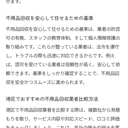
せます。
口コミが高評価の不用品回収利用法を解説
不用品回収で口コミ情報を活かすコツ
不用品回収を安心して任せるための基準
買取も可能な不用品回収のメリットを解説
不用品回収を安心して任せるための基準は、業者の許認
不用品回収と買取サービス併用の利点紹介
可の有無、スタッフの教育体制、そして個人情報保護の
買取対応の不用品回収で得する方法とは
取り組みです。これらが整っている業者は、法令を遵守
不用品回収と買取利用で費用節約を実現
し、トラブルの際も迅速に対応できるからです。例え
港区で買取対応の不用品回収活用ポイント
ば、認可を受けている業者は信頼性が高く、安心して依
頼できます。基準をしっかり確認することで、不用品回
不用品回収の買取サービス選びのコツ
収を安全かつスムーズに進められます。
買取も可能な不用品回収業者の特徴とは
危険な業者を避けるためのポイントを紹介
港区でおすすめの不用品回収業者比較方法
不用品回収で避けるべき危険業者の特徴
港区で不用品回収業者を比較する際は、複数社から見積
信頼できる不用品回収業者の見極め方
もりを取り、サービス内容や対応スピード、口コミ評価
港区で安心できる不用品回収の選び方
をチェックしましょう。これは、各社の強みや弱みを客