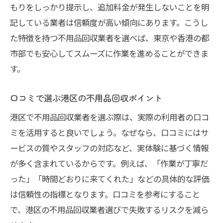
不用品回収で評判の良い業者選びの秘訣
もりをしっかり提示し、追加料金が発生しないことを明
不用品回収を賢く利用して費用を節約
記している業者は信頼度が高い傾向にあります。こうし
不用品回収で費用を抑える節約テクニック
た特徴を持つ不用品回収業者を選べば、東京や香港の都
市部でも安心してスムーズに作業を進めることができま
無料サービスを活用した不用品回収の方法
す。
不用品回収と買取サービスの併用でお得に
港区で評判の費用節約型不用品回収活用法
口コミで選ぶ港区の不用品回収ポイント
不用品回収の見積もり比較でコストを削減
港区で不用品回収業者を選ぶ際は、実際の利用者の口コ
信頼できる不用品回収で無駄な出費を防ぐ
ミを活用すると良いでしょう。なぜなら、口コミにはサ
口コミで話題の不用品回収サービス活用術
ービスの質やスタッフの対応など、実体験に基づく情報
口コミで評判の不用品回収活用ポイント
が多く含まれているからです。例えば、「作業が丁寧だ
港区で人気の不用品回収サービスの選び方
った」「時間どおりに来てくれた」などの具体的な評価
は信頼性の指標となります。口コミを参考にすること
不用品回収業者を口コミから見極める方法
で、港区の不用品回収業者選びで失敗するリスクを減ら
安心できる不用品回収サービスの選択基準