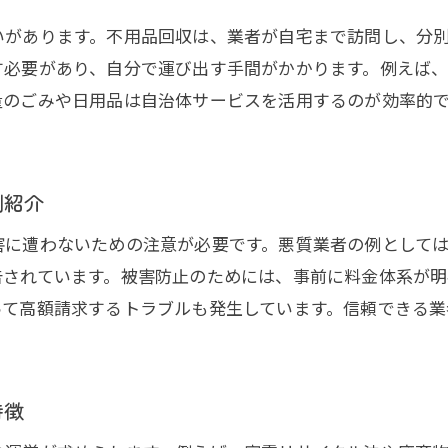
いがあります。不用品回収は、業者が自宅まで訪問し、分
無料回収に潜むリスクと賢い対策
す必要があり、自分で運び出す手間がかかります。例えば
不用品回収の無料サービスに注意すべき理由
量のごみや日用品は自治体サービスを活用するのが効率的
無料の不用品回収で追加料金が発生するケース
不用品回収の危険な業者を避けるチェックポイン
無料回収と信頼できる不用品回収業者の違い
例紹介
口コミでわかる無料不用品回収の落とし穴
害に遭わないための注意が必要です。悪質業者の例として
安全な不用品回収のための無料回収対策
告されています。被害防止のためには、事前に料金体系が
回収できない不用品の具体例と事前確認
って高額請求するトラブルも発生しています。信頼できる
不用品回収で引き取れない品目を把握しよう
危険物や生ゴミなど回収不可の不用品例
不用品回収依頼前に確認したい注意点
特徴
回収不可不用品を安全に処分する方法