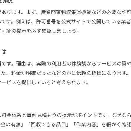
トラブル回避のための不用品回収口コミ活用法
信頼できる不用品回収業者選びの体験談紹介
があります。まず、産業廃棄物収集運搬業などの必要な許
らです。例えば、許可番号を公式サイトで公開している業者
口コミとランキングから学ぶ不用品回収の選び方
許可証の提示を必ず確認しましょう。
口コミで評価の高い不用品回収業者の特徴
納得のいく不用品回収で快適な暮らしを実現
とは
不用品回収で暮らしが快適になる理由
料です。理由は、実際の利用者の体験談からサービスの質
納得できる不用品回収の進め方とコツ
った、料金が明確だったなどの声は信頼の指標になります
安心して依頼できる不用品回収業者の選び方
サービスを提供していると考えられます。
不用品回収で得られる心地よい生活空間
不用品回収で生活の効率化を実現する方法
快適な暮らしを支える不用品回収のポイント
な料金体系と事前見積もりの提示がポイントです。なぜな
料金の有無」「回収できる品目」「作業内容」を細かく確