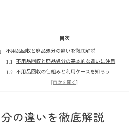
目次
不用品回収と廃品処分の違いを徹底解説
不用品回収と廃品処分の基本的な違いに注目
不用品回収の仕組みと利用ケースを知ろう
廃品処分と不用品回収の依頼方法の違い
不用品回収業者とぼったくり被害の実例紹介
法律面から見る不用品回収サービスの特徴
処分の違いを徹底解説
失敗しない不用品回収選びのポイント解説
信頼できる不用品回収を見極める方法