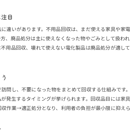
信頼できる不用品回収業者の特徴を徹底解説
口コミから読み解く不用品回収の実態とは
に注目
不用品回収の優良業者を見つけるコツ
法に違いがあります。不用品回収は、まだ使える家具や家
不用品回収ランキングの活用法と注意点
一方、廃品処分は主に使えなくなった物やごみとして扱わ
ぼったくり回避に役立つ不用品回収の選び方
は不用品回収、壊れて使えない電化製品は廃品処分が適して
信頼できる不用品回収業者を見極める質問集
悪質な不用品回収業者の特徴と注意点
ろう
危険な不用品回収業者のよくある手口を解説
不用品回収でのトラブル事例と対策方法
で訪問し、不要になった物をまとめて回収する仕組みです
品が発生するタイミングが挙げられます。回収品目には家
見極めたい違法な不用品回収業者の特徴
回収作業→適正処分となり、利用者の負担が最小限に抑え
不用品回収のぼったくり被害を防ぐ方法
口コミで判明する悪質な不用品回収の特徴
い
信頼できる不用品回収の見分け方と注意点