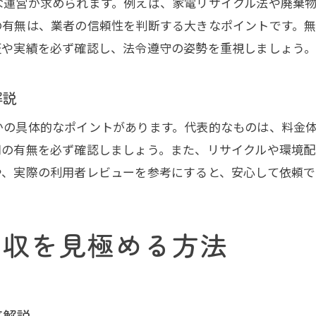
な運営が求められます。例えば、家電リサイクル法や廃棄
不用品回収で断られるケースと対応策
の有無は、業者の信頼性を判断する大きなポイントです。
信頼できる不用品回収業者への事前相談の大切さ
証や実績を必ず確認し、法令遵守の姿勢を重視しましょう
環境に優しい不用品回収の進め方を紹介
不用品回収とリサイクルで環境配慮を実現
解説
不用品回収のエコな処分方法を徹底解説
かの具体的なポイントがあります。代表的なものは、料金
リユースを活用した不用品回収のすすめ
用の有無を必ず確認しましょう。また、リサイクルや環境
不用品回収でできる賢い資源循環の始め方
や、実際の利用者レビューを参考にすると、安心して依頼で
環境に優しい不用品回収業者の選び方
不用品回収でエコ活動を実践するポイント
回収を見極める方法
口コミから学ぶ安心の不用品回収業者選び
実際の口コミでわかる不用品回収の評判
不用品回収の安心業者を口コミで見極める
底解説