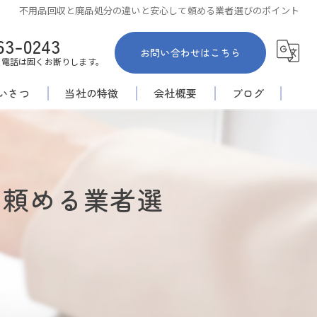
不用品回収と廃品処分の違いと安心して頼める業者選びのポイント
63-0243
お問い合わせはこちら
お電話は固くお断りします。
いさつ
当社の特徴
会社概要
ブログ
佐賀市の不用品回収
コラム
家内整理
て頼める業者選
倉庫
空き家
安い